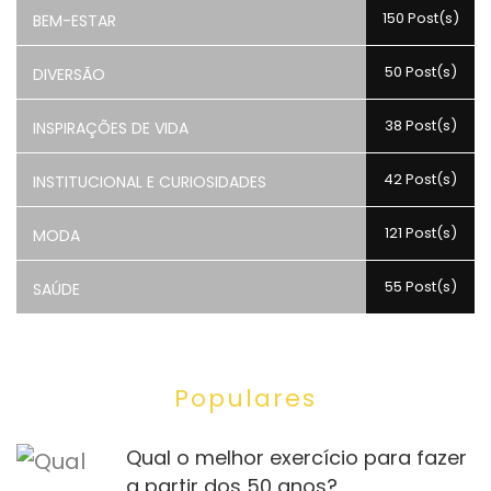
150 Post(s)
BEM-ESTAR
50 Post(s)
DIVERSÃO
38 Post(s)
INSPIRAÇÕES DE VIDA
42 Post(s)
INSTITUCIONAL E CURIOSIDADES
121 Post(s)
MODA
55 Post(s)
SAÚDE
Populares
Qual o melhor exercício para fazer
a partir dos 50 anos?