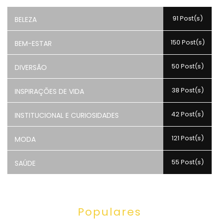
91 Post(s)
BELEZA
150 Post(s)
BEM-ESTAR
50 Post(s)
DIVERSÃO
38 Post(s)
INSPIRAÇÕES DE VIDA
42 Post(s)
INSTITUCIONAL E CURIOSIDADES
121 Post(s)
MODA
55 Post(s)
SAÚDE
Populares