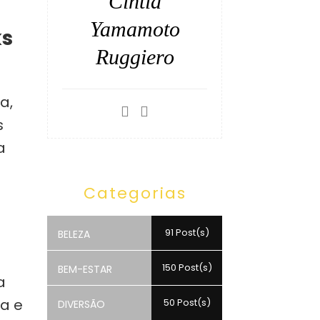
Cintia
Yamamoto
ks
Ruggiero
a,
s
a
Categorias
91 Post(s)
BELEZA
150 Post(s)
BEM-ESTAR
a
a e
50 Post(s)
DIVERSÃO