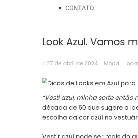
CONTATO
Look Azul. Vamos m
27 de abril de 2024
Moda
look
“Vesti azul, minha sorte então
década de 60 que sugere a id
escolha da cor azul no vestuári
Vestir azul pode ser mais do 