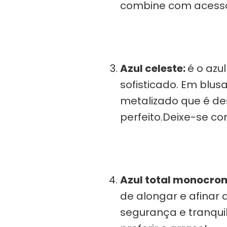
combine com acessór
Azul celeste:
é o azu
sofisticado. Em blus
metalizado que é de
perfeito.Deixe-se co
Azul total monocro
de alongar e afinar 
segurança e tranquil