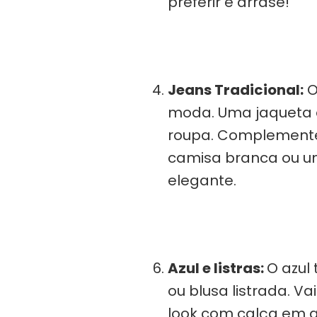
preferir e arrase!
Jeans Tradicional:
O
moda. Uma jaqueta 
roupa. Complemente
camisa branca ou um
elegante.
Azul e listras:
O azul
ou blusa listrada. V
look com calça em al