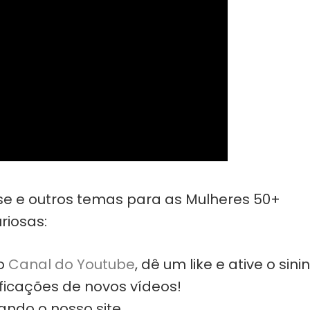
se e outros temas para as Mulheres 50+
riosas:
so
Canal do Youtube
, dê um like e ative o sini
ficações de novos vídeos!
ndo o nosso site