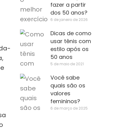
fazer a partir
dos 50 anos?
6 de janeiro de 2026
Dicas de como
usar tênis com
rda-
estilo após os
50 anos
,
5 de maio de 2021
 e
Você sabe
quais são os
valores
femininos?
6 de março de 2025
sa
o