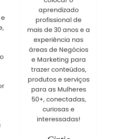
colocar o
aprendizado
 e
profissional de
e,
mais de 30 anos e a
experiência nas
áreas de Negócios
to
e Marketing para
trazer conteúdos,
produtos e serviços
or
para as Mulheres
50+, conectadas,
curiosas e
interessadas!
u