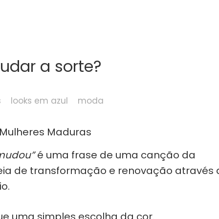
udar a sorte?
s
looks em azul
moda
 mudou”
é uma frase de uma canção da
eia de transformação e renovação através 
o.
que uma simples escolha da cor.