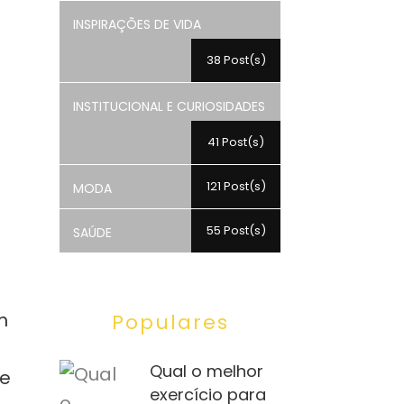
INSPIRAÇÕES DE VIDA
38 Post(s)
INSTITUCIONAL E CURIOSIDADES
41 Post(s)
121 Post(s)
MODA
55 Post(s)
SAÚDE
m
Populares
Qual o melhor
ue
exercício para