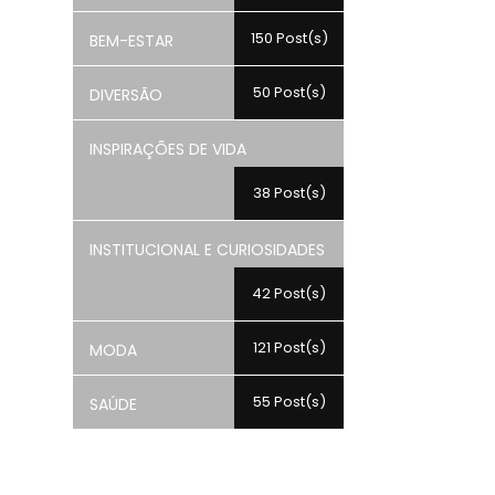
150 Post(s)
BEM-ESTAR
50 Post(s)
DIVERSÃO
INSPIRAÇÕES DE VIDA
38 Post(s)
INSTITUCIONAL E CURIOSIDADES
42 Post(s)
121 Post(s)
MODA
55 Post(s)
SAÚDE