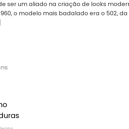
de ser um aliado na criação de looks moder
1960, o modelo mais badalado era o 502, da
]
no
duras
Jeans