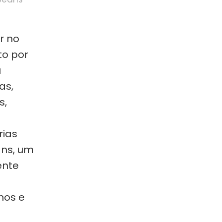
r no
to por
u
as,
s,
rias
ans, um
ente
nos e