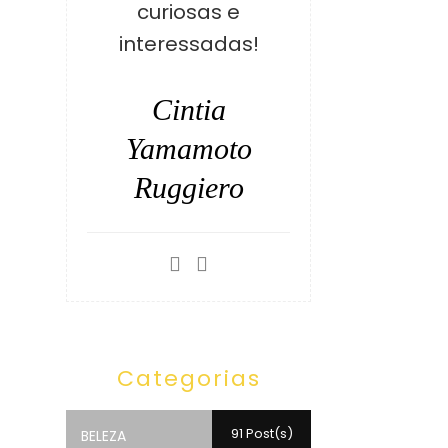
curiosas e
interessadas!
Cintia
Yamamoto
Ruggiero
Categorias
91 Post(s)
BELEZA