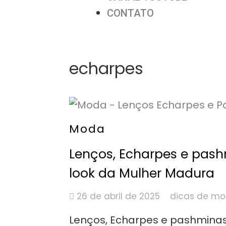
CONTATO
echarpes
Moda
Lenços, Echarpes e pash
look da Mulher Madura
26 de abril de 2025
dicas de m
Lenços, Echarpes e pashmina