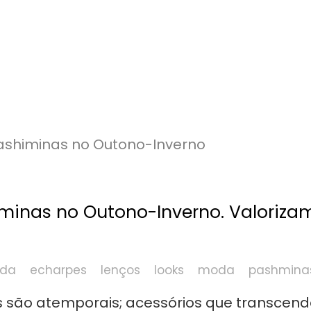
minas no Outono-Inverno. Valoriza
oda
echarpes
lenços
looks
moda
pashmina
s são atemporais; acessórios que transcen