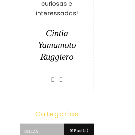
curiosas e
interessadas!
Cintia
Yamamoto
Ruggiero
Categorias
91 Post(s)
BELEZA