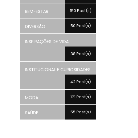
150 Post(s)
BEM-ESTAR
50 Post(s)
DIVERSÃO
INSPIRAÇÕES DE VIDA
38 Post(s)
INSTITUCIONAL E CURIOSIDADES
42 Post(s)
121 Post(s)
MODA
55 Post(s)
SAÚDE