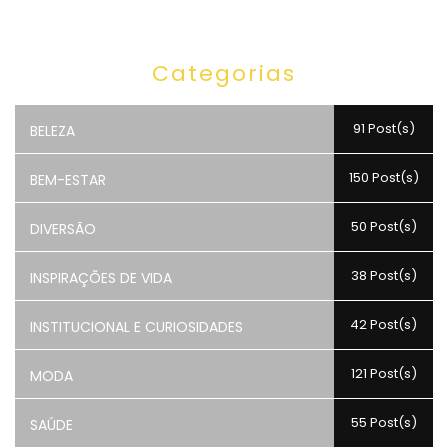
Categorias
91 Post(s)
BELEZA
150 Post(s)
BEM-ESTAR
50 Post(s)
DIVERSÃO
38 Post(s)
INSPIRAÇÕES DE VIDA
42 Post(s)
INSTITUCIONAL E CURIOSIDADES
121 Post(s)
MODA
55 Post(s)
SAÚDE