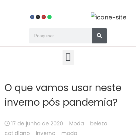
O que vamos usar neste
inverno pós pandemia?
17 de junho de 2020
Moda
beleza
cotidiano
inverno
moda