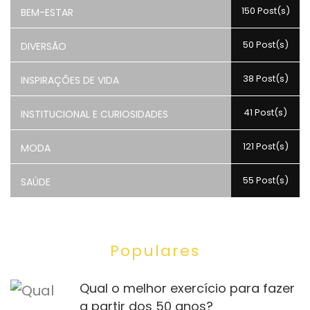
150 Post(s)
BEM-ESTAR
50 Post(s)
DIVERSÃO
38 Post(s)
INSPIRAÇÕES DE VIDA
41 Post(s)
INSTITUCIONAL E CURIOSIDADES
121 Post(s)
MODA
55 Post(s)
SAÚDE
Populares
Qual o melhor exercício para fazer
a partir dos 50 anos?