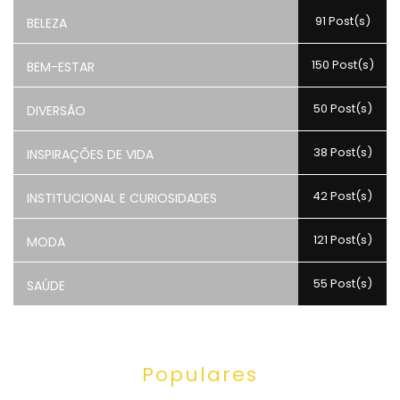
91 Post(s)
BELEZA
150 Post(s)
BEM-ESTAR
50 Post(s)
DIVERSÃO
38 Post(s)
INSPIRAÇÕES DE VIDA
42 Post(s)
INSTITUCIONAL E CURIOSIDADES
121 Post(s)
MODA
55 Post(s)
SAÚDE
Populares