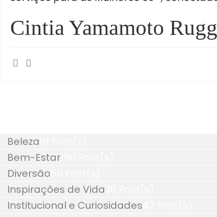
Cintia Yamamoto Rugg
Beleza
91 Post(s)
Bem-Estar
150 Post(s)
Diversão
50 Post(s)
Inspirações de Vida
38 Post(s)
Institucional e Curiosidades
42 Post(s)