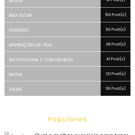
BELEZA
150 Post(s)
BEM-ESTAR
50 Post(s)
DIVERSÃO
38 Post(s)
INSPIRAÇÕES DE VIDA
41 Post(s)
INSTITUCIONAL E CURIOSIDADES
121 Post(s)
MODA
55 Post(s)
SAÚDE
Populares