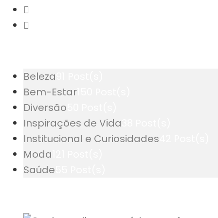
Beleza
91 Post(s)
Bem-Estar
150 Post(s)
Diversão
50 Post(s)
Inspirações de Vida
38 Post(s)
Institucional e Curiosidades
42 Post(s)
Moda
121 Post(s)
Saúde
55 Post(s)