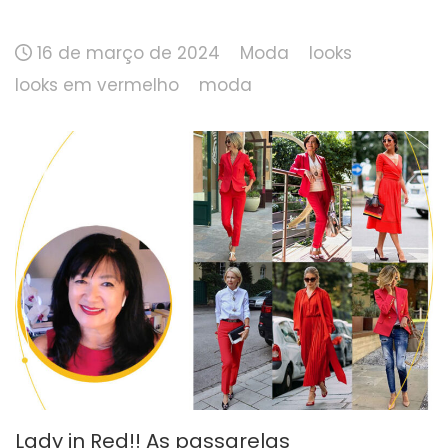
16 de março de 2024
Moda
looks
looks em vermelho
moda
Lady in Red!! As passarelas