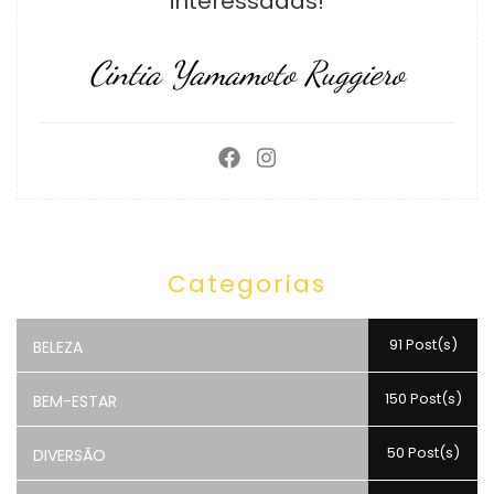
interessadas!
Cintia Yamamoto Ruggiero
Categorias
91 Post(s)
BELEZA
150 Post(s)
BEM-ESTAR
50 Post(s)
DIVERSÃO