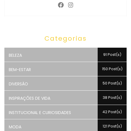
Categorias
91 Post(s)
BELEZA
150 Post(s)
BEM-ESTAR
50 Post(s)
DIVERSÃO
38 Post(s)
INSPIRAÇÕES DE VIDA
42 Post(s)
INSTITUCIONAL E CURIOSIDADES
121 Post(s)
MODA