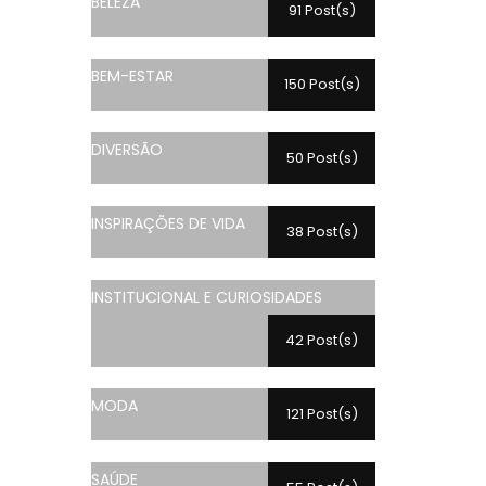
BELEZA
91 Post(s)
BEM-ESTAR
150 Post(s)
DIVERSÃO
50 Post(s)
INSPIRAÇÕES DE VIDA
38 Post(s)
INSTITUCIONAL E CURIOSIDADES
42 Post(s)
MODA
121 Post(s)
SAÚDE