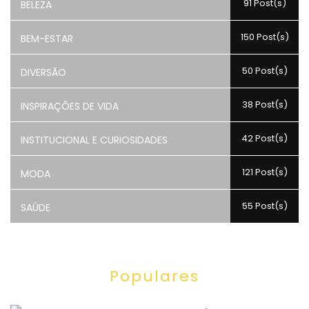
91 Post(s)
BELEZA
150 Post(s)
BEM-ESTAR
50 Post(s)
DIVERSÃO
38 Post(s)
INSPIRAÇÕES DE VIDA
42 Post(s)
INSTITUCIONAL E CURIOSIDADES
121 Post(s)
MODA
55 Post(s)
SAÚDE
Populares