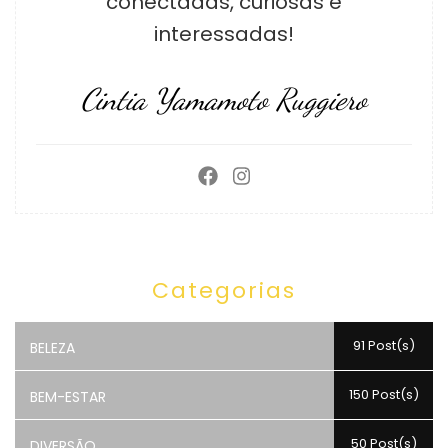
conectadas, curiosas e
interessadas!
Cintia Yamamoto Ruggiero
Categorias
91 Post(s)
BELEZA
150 Post(s)
BEM-ESTAR
50 Post(s)
DIVERSÃO