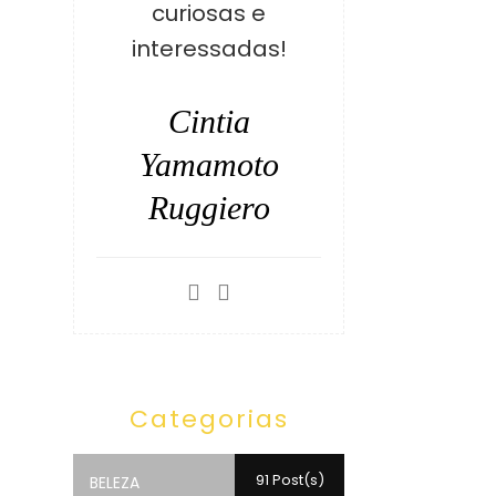
curiosas e
interessadas!
Cintia
Yamamoto
Ruggiero
Categorias
91 Post(s)
BELEZA