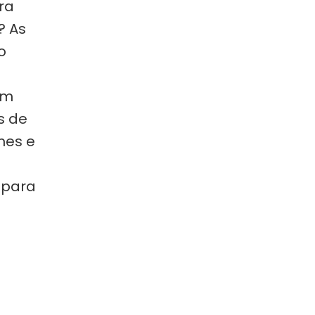
ra
? As
o
am
s de
mes e
 para