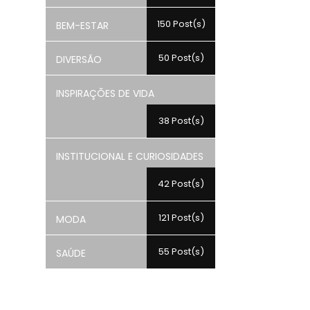
150 Post(s)
BEM-ESTAR
50 Post(s)
DIVERSÃO
INSPIRAÇÕES DE VIDA
38 Post(s)
INSTITUCIONAL E CURIOSIDADES
42 Post(s)
121 Post(s)
MODA
55 Post(s)
SAÚDE