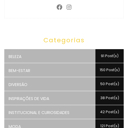
Categorias
91 Post(s)
BELEZA
150 Post(s)
BEM-ESTAR
50 Post(s)
DIVERSÃO
38 Post(s)
INSPIRAÇÕES DE VIDA
42 Post(s)
INSTITUCIONAL E CURIOSIDADES
121 Post(s)
MODA