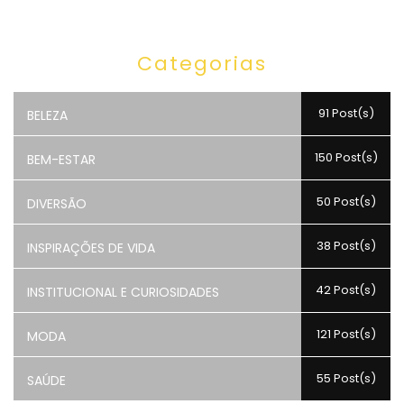
Categorias
91 Post(s)
BELEZA
150 Post(s)
BEM-ESTAR
50 Post(s)
DIVERSÃO
38 Post(s)
INSPIRAÇÕES DE VIDA
42 Post(s)
INSTITUCIONAL E CURIOSIDADES
121 Post(s)
MODA
55 Post(s)
SAÚDE