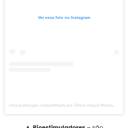
Ver essa foto no Instagram
Uma publicação compartilhada por Clinica Raquel Machado (@clinicaraquelmachado)
Bioestimuladores
– são