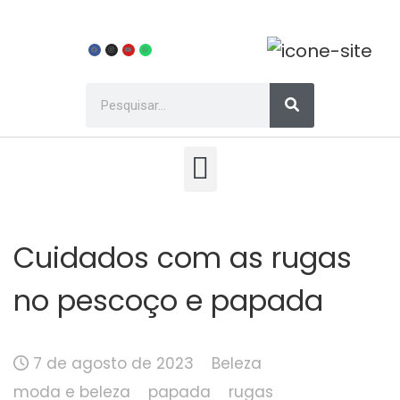
Cuidados com as rugas
no pescoço e papada
7 de agosto de 2023
Beleza
moda e beleza
papada
rugas