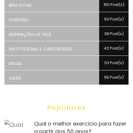
150 Post(s)
BEM-ESTAR
50 Post(s)
DIVERSÃO
38 Post(s)
INSPIRAÇÕES DE VIDA
42 Post(s)
INSTITUCIONAL E CURIOSIDADES
121 Post(s)
MODA
55 Post(s)
SAÚDE
Populares
Qual o melhor exercício para fazer
a partir dos 50 anos?