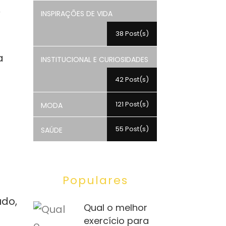
,
INSPIRAÇÕES DE VIDA
38 Post(s)
a
INSTITUCIONAL E CURIOSIDADES
42 Post(s)
121 Post(s)
MODA
55 Post(s)
SAÚDE
Populares
udo,
Qual o melhor
exercício para