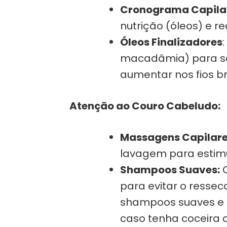
Cronograma Capila
nutrição (óleos) e r
Óleos Finalizadores
macadâmia) para sela
aumentar nos fios b
Atenção ao Couro Cabeludo:
Massagens Capilar
lavagem para estimu
Shampoos Suaves:
O
para evitar o resse
shampoos suaves e h
caso tenha coceira o