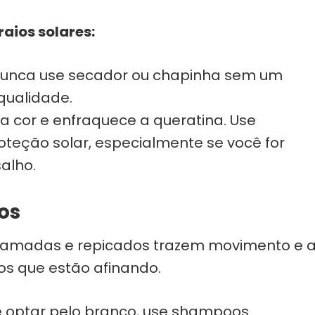
raios solares:
Nunca use secador ou chapinha sem um
qualidade.
a a cor e enfraquece a queratina. Use
oteção solar, especialmente se você for
salho.
os
amadas e repicados trazem movimento e 
ios que estão afinando.
 optar pelo branco, use shampoos