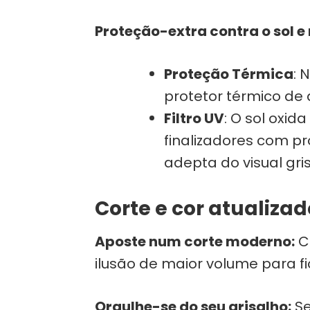
Proteção-extra contra o sol e 
Proteção Térmica
: 
protetor térmico de 
Filtro UV
: O sol oxid
finalizadores com pr
adepta do visual gri
Corte e cor atualizad
Aposte num corte moderno:
C
ilusão de maior volume para f
Orgulhe-se do seu grisalho:
Se