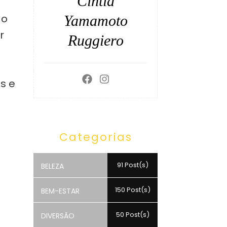
Cintia
 o
Yamamoto
r
Ruggiero
s e
Categorias
91 Post(s)
BELEZA
150 Post(s)
BEM-ESTAR
50 Post(s)
DIVERSÃO