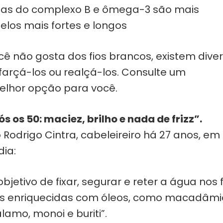
aminas do complexo B e ômega-3 são mais
os mais fortes e longos
cê não gosta dos fios brancos, existem dive
arçá-los ou realçá-los. Consulte um
melhor opção para você.
 os 50: maciez, brilho e nada de frizz”.
odrigo Cintra, cabeleireiro há 27 anos, em
dia:
bjetivo de fixar, segurar e reter a água nos f
 enriquecidas com óleos, como macadâmi
álamo, monoi e buriti”.