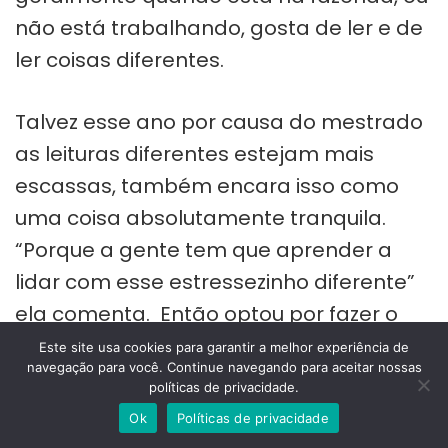
não está trabalhando, gosta de ler e de
ler coisas diferentes.
Talvez esse ano por causa do mestrado
as leituras diferentes estejam mais
escassas, também encara isso como
uma coisa absolutamente tranquila.
“Porque a gente tem que aprender a
lidar com esse estressezinho diferente”
ela comenta. Então optou por fazer o
mestrado que obviamente tira um
Este site usa cookies para garantir a melhor experiência de
navegação para você. Continue navegando para aceitar nossas
pouco do seu tempo livre, mas é
políticas de privacidade.
passageiro, tem começo meio e fim.
Ok
Políticas de privacidade