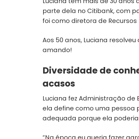
Luciana tem mais de 30 anos 
parte dela no Citibank, com p
foi como diretora de Recursos 
Aos 50 anos, Luciana resolveu 
amando!
Diversidade de conh
acasos
Luciana fez Administração de 
ela define como uma pessoa 
adequada porque ela poderia 
“Na época eu queria fazer agr