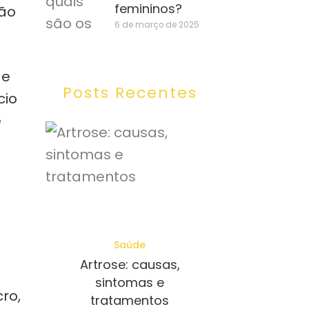
femininos?
tão
6 de março de 2025
de
Posts Recentes
cio
e
Saúde
Artrose: causas,
sintomas e
ro,
tratamentos