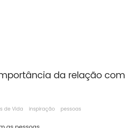
 importância da relação com
s de Vida
inspiração
pessoas