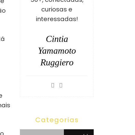
de
curiosas e
ão
interessadas!
Cintia
tá
Yamamoto
Ruggiero
e
mais
Categorias
to