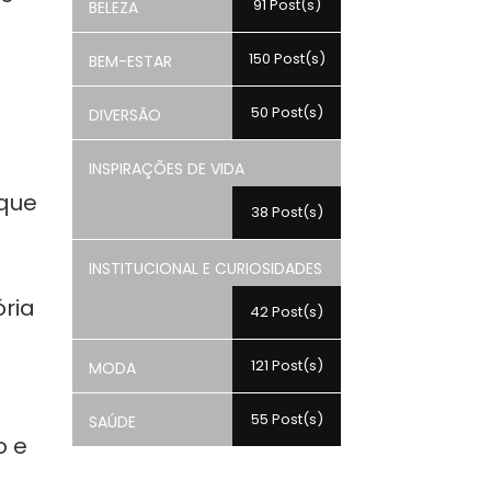
91 Post(s)
BELEZA
150 Post(s)
BEM-ESTAR
50 Post(s)
DIVERSÃO
INSPIRAÇÕES DE VIDA
 que
38 Post(s)
INSTITUCIONAL E CURIOSIDADES
ória
42 Post(s)
121 Post(s)
MODA
55 Post(s)
SAÚDE
o e