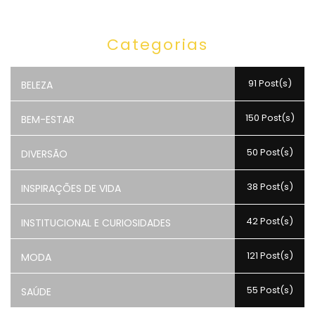
Categorias
91 Post(s)
BELEZA
150 Post(s)
BEM-ESTAR
50 Post(s)
DIVERSÃO
38 Post(s)
INSPIRAÇÕES DE VIDA
42 Post(s)
INSTITUCIONAL E CURIOSIDADES
121 Post(s)
MODA
55 Post(s)
SAÚDE