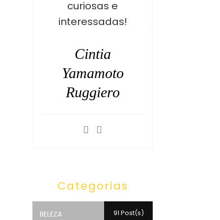
curiosas e
interessadas!
Cintia
Yamamoto
Ruggiero
Categorias
91 Post(s)
BELEZA