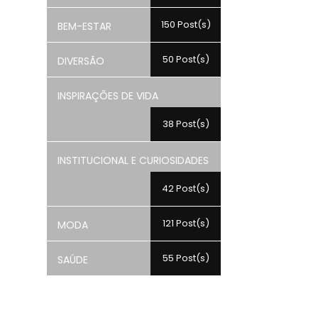
150 Post(s)
BEM-ESTAR
50 Post(s)
DIVERSÃO
INSPIRAÇÕES DE VIDA
38 Post(s)
INSTITUCIONAL E CURIOSIDADES
42 Post(s)
121 Post(s)
MODA
55 Post(s)
SAÚDE