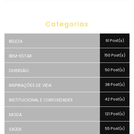
Categorias
91 Post(s)
BELEZA
150 Post(s)
BEM-ESTAR
50 Post(s)
DIVERSÃO
38 Post(s)
INSPIRAÇÕES DE VIDA
42 Post(s)
INSTITUCIONAL E CURIOSIDADES
121 Post(s)
MODA
55 Post(s)
SAÚDE