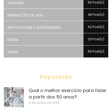
50 Post(s)
DIVERSÃO
38 Post(s)
INSPIRAÇÕES DE VIDA
42 Post(s)
INSTITUCIONAL E CURIOSIDADES
121 Post(s)
MODA
55 Post(s)
SAÚDE
Populares
Qual o melhor exercício para fazer
a partir dos 50 anos?
6 de janeiro de 2026