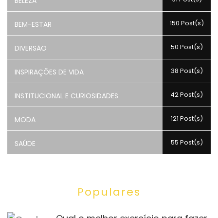
BELEZA
150 Post(s)
BEM-ESTAR
50 Post(s)
DIVERSÃO
38 Post(s)
INSPIRAÇÕES DE VIDA
42 Post(s)
INSTITUCIONAL E CURIOSIDADES
121 Post(s)
MODA
55 Post(s)
SAÚDE
Populares