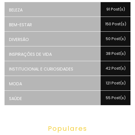
91 Post(s)
BELEZA
150 Post(s)
BEM-ESTAR
50 Post(s)
DIVERSÃO
38 Post(s)
INSPIRAÇÕES DE VIDA
42 Post(s)
INSTITUCIONAL E CURIOSIDADES
121 Post(s)
MODA
55 Post(s)
SAÚDE
Populares