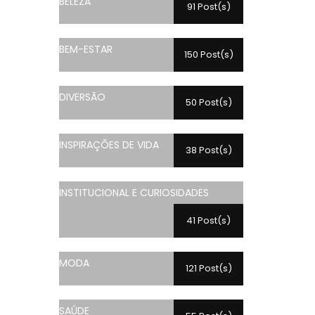
BELEZA
91 Post(s)
BEM-ESTAR
150 Post(s)
DIVERSÃO
50 Post(s)
INSPIRAÇÕES DE VIDA
38 Post(s)
INSTITUCIONAL E CURIOSIDADES
41 Post(s)
MODA
121 Post(s)
SAÚDE