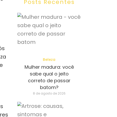
Posts Recentes
ós
iza
Beleza
re
Mulher madura: você
sabe qual o jeito
correto de passar
batom?
8 de agosto de 2026
as
res