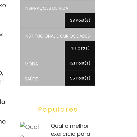
xo
INSPIRAÇÕES DE VIDA
38 Post(s)
s
INSTITUCIONAL E CURIOSIDADES
41 Post(s)
121 Post(s)
MODA
o,
55 Post(s)
SAÚDE
11
da
Populares
mo
Qual o melhor
exercício para