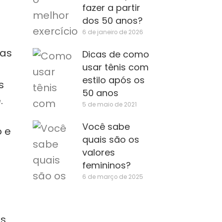
fazer a partir
dos 50 anos?
6 de janeiro de 2026
das
Dicas de como
usar tênis com
e
estilo após os
s
50 anos
.
5 de maio de 2021
Você sabe
o e
quais são os
valores
femininos?
6 de março de 2025
es