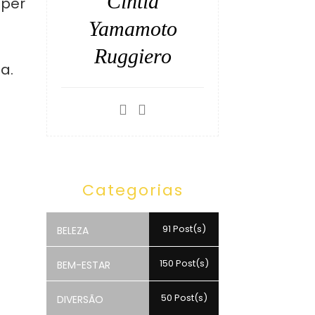
Cintia
sper
Yamamoto
Ruggiero
a.
Categorias
91 Post(s)
BELEZA
150 Post(s)
BEM-ESTAR
50 Post(s)
DIVERSÃO