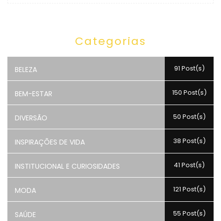
Categorias
91 Post(s)
BELEZA
150 Post(s)
BEM-ESTAR
50 Post(s)
DIVERSÃO
38 Post(s)
INSPIRAÇÕES DE VIDA
41 Post(s)
INSTITUCIONAL E CURIOSIDADES
121 Post(s)
MODA
55 Post(s)
SAÚDE