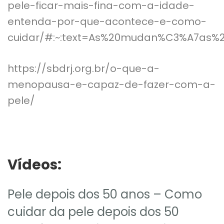
pele-ficar-mais-fina-com-a-idade-
entenda-por-que-acontece-e-como-
cuidar/#:~:text=As%20mudan%C3%A7as
https://sbdrj.org.br/o-que-a-
menopausa-e-capaz-de-fazer-com-a-
pele/
Vídeos:
Pele depois dos 50 anos – Como
cuidar da pele depois dos 50