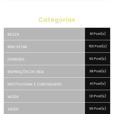
Categorias
91 Post(s)
BELEZA
150 Post(s)
BEM-ESTAR
50 Post(s)
DIVERSÃO
38 Post(s)
INSPIRAÇÕES DE VIDA
41 Post(s)
INSTITUCIONAL E CURIOSIDADES
121 Post(s)
MODA
55 Post(s)
SAÚDE