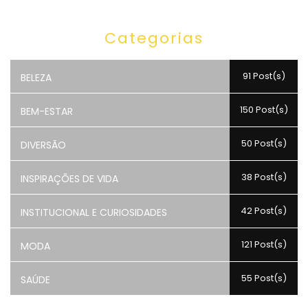
Categorias
91 Post(s)
BELEZA
150 Post(s)
BEM-ESTAR
50 Post(s)
DIVERSÃO
38 Post(s)
INSPIRAÇÕES DE VIDA
42 Post(s)
INSTITUCIONAL E CURIOSIDADES
121 Post(s)
MODA
55 Post(s)
SAÚDE