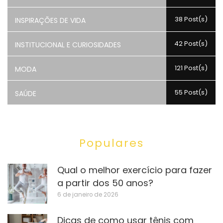
38 Post(s)
INSPIRAÇÕES DE VIDA
42 Post(s)
INSTITUCIONAL E CURIOSIDADES
121 Post(s)
MODA
55 Post(s)
SAÚDE
Populares
Qual o melhor exercício para fazer
a partir dos 50 anos?
6 de janeiro de 2026
Dicas de como usar tênis com