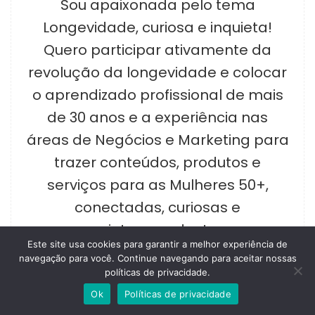
Sou apaixonada pelo tema
Longevidade, curiosa e inquieta!
Quero participar ativamente da
revolução da longevidade e colocar
o aprendizado profissional de mais
de 30 anos e a experiência nas
áreas de Negócios e Marketing para
trazer conteúdos, produtos e
serviços para as Mulheres 50+,
conectadas, curiosas e
interessadas!
Este site usa cookies para garantir a melhor experiência de
navegação para você. Continue navegando para aceitar nossas
Cintia Yamamoto Ruggiero
políticas de privacidade.
Ok
Políticas de privacidade