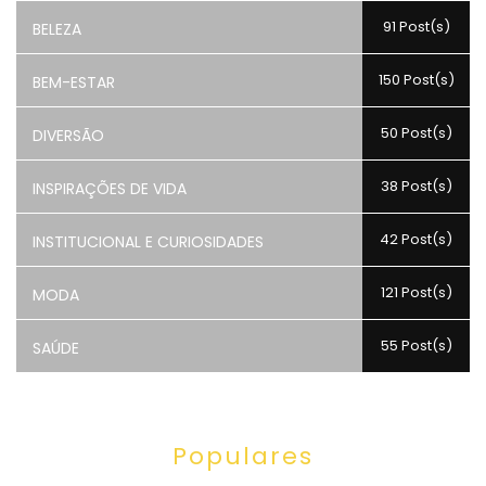
91 Post(s)
BELEZA
150 Post(s)
BEM-ESTAR
50 Post(s)
DIVERSÃO
38 Post(s)
INSPIRAÇÕES DE VIDA
42 Post(s)
INSTITUCIONAL E CURIOSIDADES
121 Post(s)
MODA
55 Post(s)
SAÚDE
Populares