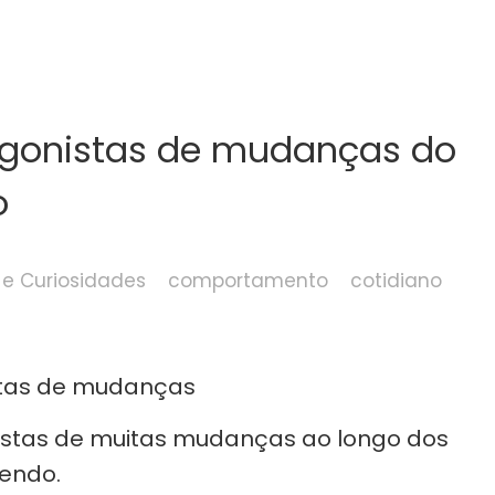
agonistas de mudanças do
o
l e Curiosidades
comportamento
cotidiano
istas de muitas mudanças ao longo dos
sendo.