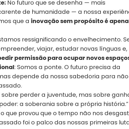
e:
No futuro que se desenha — mais
carente de humanidade — a nossa experiên
bemos que a
inovação sem propósito é apena
Estamos ressignificando o envelhecimento. S
empreender, viajar, estudar novas línguas e,
pedir permissão para ocupar novos espaços
ional
: Somos a ponte. O futuro precisa da
, mas depende da nossa sabedoria para não
passado.
 sobre perder a juventude, mas sobre ganh
der: a soberania sobre a própria história.”
o que provou que o tempo não nos desgast
passado foi o palco das nossas primeiras luta