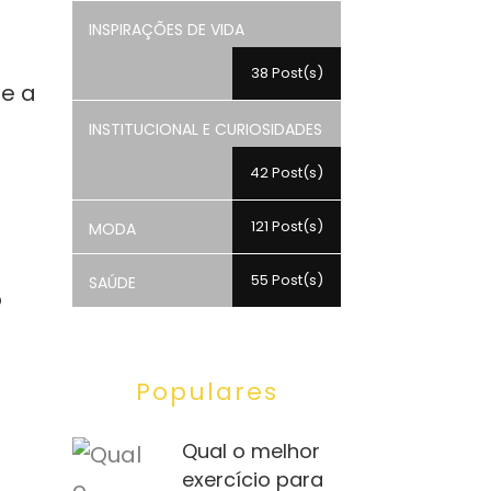
INSPIRAÇÕES DE VIDA
38 Post(s)
ue a
INSTITUCIONAL E CURIOSIDADES
42 Post(s)
121 Post(s)
MODA
55 Post(s)
SAÚDE
o
Populares
Qual o melhor
exercício para