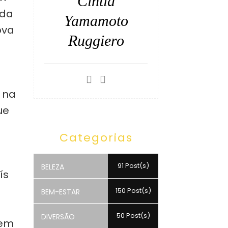
Cintia
nda
Yamamoto
ova
Ruggiero
 na
ue
Categorias
91 Post(s)
BELEZA
ís
150 Post(s)
BEM-ESTAR
50 Post(s)
DIVERSÃO
sem