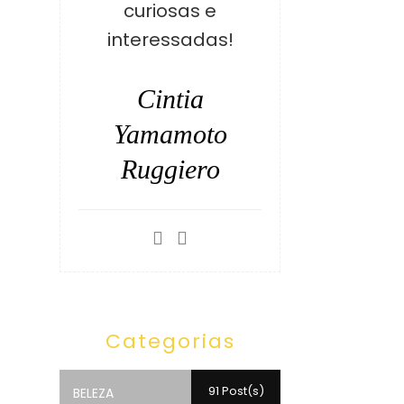
curiosas e
interessadas!
Cintia
Yamamoto
Ruggiero
Categorias
91 Post(s)
BELEZA