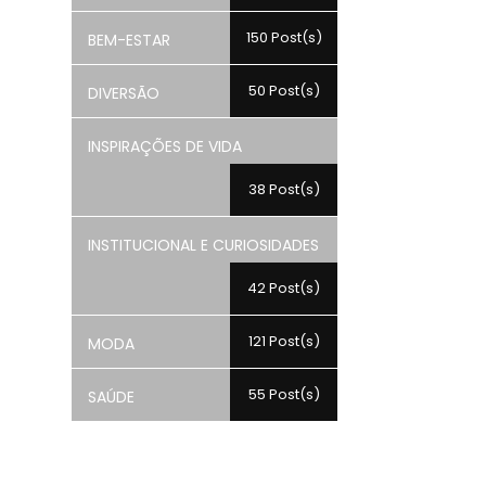
150 Post(s)
BEM-ESTAR
50 Post(s)
DIVERSÃO
INSPIRAÇÕES DE VIDA
38 Post(s)
INSTITUCIONAL E CURIOSIDADES
42 Post(s)
121 Post(s)
MODA
55 Post(s)
SAÚDE