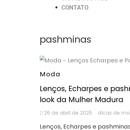
CONTATO
pashminas
Moda
Lenços, Echarpes e pash
look da Mulher Madura
26 de abril de 2025
dicas de m
Lenços, Echarpes e pashmina