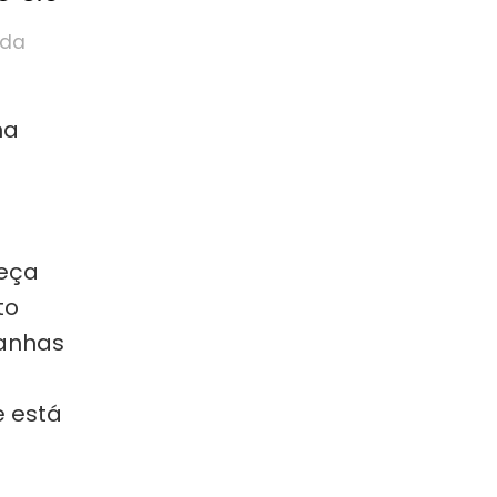
da
na
a
peça
to
tanhas
e está