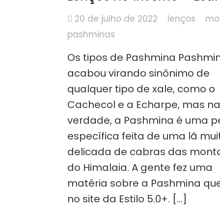
20 de julho de 2022
lenços
mo
pashminas
Os tipos de Pashmina Pashmi
acabou virando sinônimo de
qualquer tipo de xale, como o
Cachecol e a Echarpe, mas n
verdade, a Pashmina é uma 
específica feita de uma lã mui
delicada de cabras das mon
do Himalaia. A gente fez uma
matéria sobre a Pashmina qu
no site da Estilo 5.0+. […]