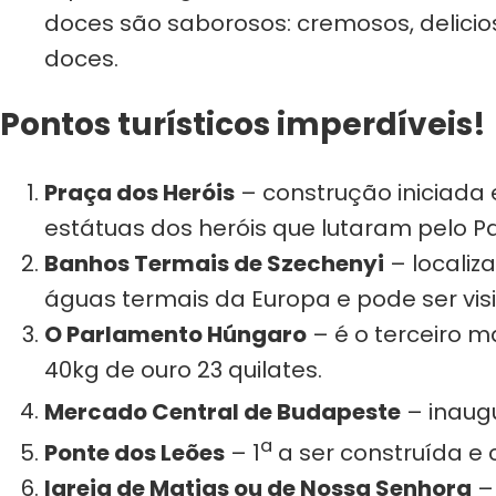
doces são saborosos: cremosos, delicios
doces.
Pontos turísticos imperdíveis!
Praça dos Heróis
– construção iniciada
estátuas dos heróis que lutaram pelo Pa
Banhos Termais de Szechenyi
– localiz
águas termais da Europa e pode ser vis
O Parlamento Húngaro
– é o terceiro 
40kg de ouro 23 quilates.
Mercado Central de Budapeste
– inaugu
a
Ponte dos Leões
– 1
a ser construída e 
Igreja de Matias ou de Nossa Senhora
– 