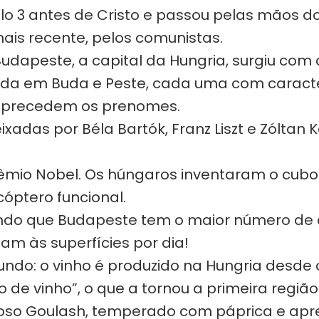
o 3 antes de Cristo e passou pelas mãos d
ais recente, pelos comunistas.
Budapeste, a capital da Hungria, surgiu com
idida em Buda e Peste, cada uma com caract
s precedem os prenomes.
eixadas por Béla Bartók, Franz Liszt e Zólt
mio Nobel. Os húngaros inventaram o cubo d
cóptero funcional.
sendo que Budapeste tem o maior número de
am às superfícies por dia!
ndo: o vinho é produzido na Hungria desde o 
de vinho”, o que a tornou a primeira região 
ioso Goulash, temperado com páprica e apr