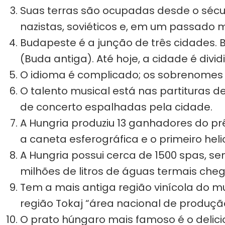
Suas terras são ocupadas desde o sécul
nazistas, soviéticos e, em um passado m
Budapeste é a junção de três cidades. 
(Buda antiga). Até hoje, a cidade é div
O idioma é complicado; os sobrenome
O talento musical está nas partituras d
de concerto espalhadas pela cidade.
A Hungria produziu 13 ganhadores do prê
a caneta esferográfica e o primeiro heli
A Hungria possui cerca de 1500 spas, 
milhões de litros de águas termais cheg
Tem a mais antiga região vinícola do mu
região Tokaj “área nacional de produção 
O prato húngaro mais famoso é o delic