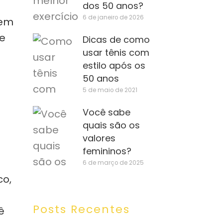
dos 50 anos?
6 de janeiro de 2026
tem
e
Dicas de como
usar tênis com
estilo após os
50 anos
5 de maio de 2021
Você sabe
quais são os
valores
femininos?
6 de março de 2025
co,
Posts Recentes
ê