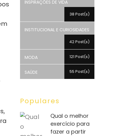
INSPIRAÇÕES DE VIDA
pos
38 Post(s)
dem
INSTITUCIONAL E CURIOSIDADES
42 Post(s)
121 Post(s)
MODA
55 Post(s)
SAÚDE
r
Populares
s,
Qual o melhor
ara
exercício para
fazer a partir