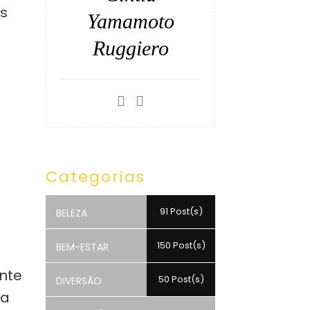
as
Yamamoto
Ruggiero
a
Categorias
91 Post(s)
BELEZA
150 Post(s)
BEM-ESTAR
a
nte
50 Post(s)
DIVERSÃO
 a