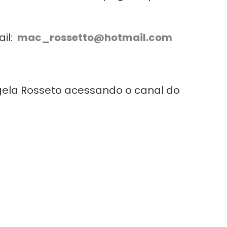
il:
mac_rossetto@hotmail.com
gela Rosseto acessando o canal do