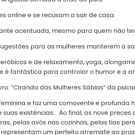
 online e se recusam a sair de casa.
tante acentuada, mesmo para quem não teve
sugestões para as mulheres manterem a sa
os aeróbicos e de relaxamento, yoga, along
e é fantástica para controlar o humor e a a
ro: “Ciranda das Mulheres Sábias” da psicana
de feminina e faz uma comovente e profun
uas existências. Ao final, as nove preces 
s, pelas avós nas cozinhas, pelas tias pers
 representam um perfeito arremate ao praze