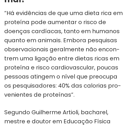
“Há evi­dên­cias de que uma dieta rica em
pro­te­ína pode aumen­tar o risco de
doen­ças car­dí­a­cas, tanto em huma­nos
quanto em ani­mais. Embora pes­qui­sas
obser­va­ci­o­nais geral­mente não encon­
trem uma liga­ção entre die­tas ricas em
pro­te­ína e risco car­di­o­vas­cu­lar, pou­cas
pes­soas atin­gem o nível que pre­o­cupa
os pes­qui­sa­do­res: 40% das calo­rias pro­
ve­ni­en­tes de pro­te­í­nas”.
Segundo Guilherme Artioli, bacharel,
mestre e doutor em Educação Física