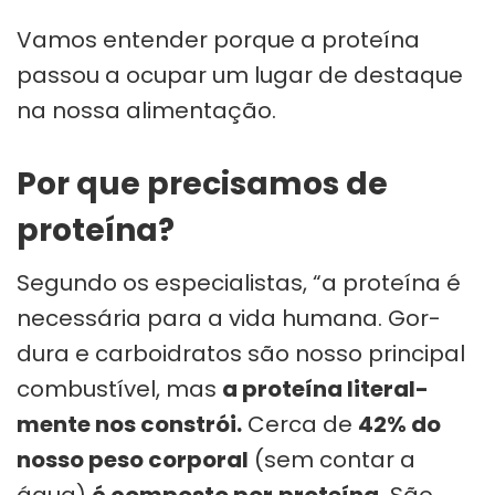
Vamos entender porque a proteína
passou a ocupar um lugar de destaque
na nossa alimentação.
Por que precisamos de
proteína?
Segundo os especialistas, “a pro­te­ína é
neces­sá­ria para a vida humana. Gor­
dura e car­boi­dra­tos são nosso prin­ci­pal
com­bus­tí­vel, mas
a pro­te­ína lite­ral­
mente nos cons­trói.
Cerca de
42% do
nosso peso cor­po­ral
(sem con­tar a
água)
é com­posto por
pro­te­ína.
São