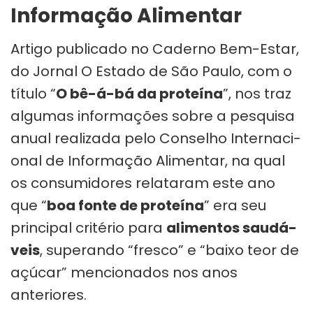
Informação Alimentar
Artigo publicado no Caderno Bem-Estar,
do Jornal O Estado de São Paulo, com o
título “
O bê-á-bá da proteína
”, nos traz
algumas informações sobre a pes­quisa
anual rea­li­zada pelo Con­se­lho Inter­na­ci­
o­nal de Infor­ma­ção Ali­men­tar, na qual
os con­su­mi­do­res rela­ta­ram este ano
que “
boa fonte de pro­te­ína
” era seu
prin­ci­pal cri­té­rio para
ali­men­tos sau­dá­
veis
, supe­rando “fresco” e “baixo teor de
açú­car” mencionados nos anos
anteriores.