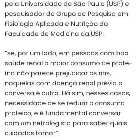
pela Universidade de São Paulo (USP) e
pesquisador do Grupo de Pesquisa em
Fisiologia Aplicada e Nutrição da
Faculdade de Medicina da USP:
“se, por um lado, em pes­soas com boa
saúde renal o maior con­sumo de pro­te­
ína não parece pre­ju­di­car os rins,
naque­las com doença renal pré­via a
con­versa é outra. Há sim, nes­ses casos,
neces­si­dade de se redu­zir o con­sumo
pro­teico, e é fun­da­men­tal con­ver­sar
com um nefro­lo­gista para saber quais
cui­da­dos tomar”.