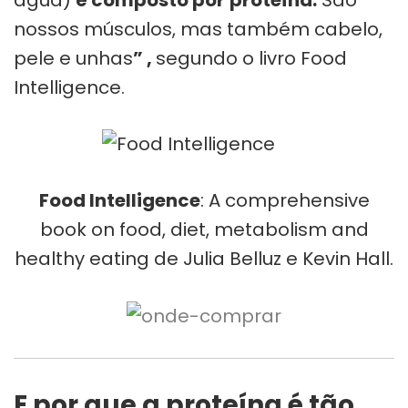
nos­sos mús­cu­los, mas tam­bém cabelo,
pele e unhas
” ,
segundo o livro Food
Intelligence.
Food Intelligence
: A comprehensive
book on food, diet, metabolism and
healthy eating de Julia Belluz e Kevin Hall.
E por que a proteína é tão