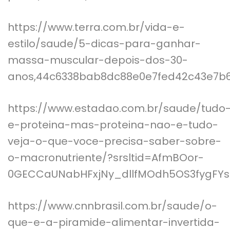
https://www.terra.com.br/vida-e-
estilo/saude/5-dicas-para-ganhar-
massa-muscular-depois-dos-30-
anos,44c6338bab8dc88e0e7fed42c43e7b6
https://www.estadao.com.br/saude/tudo
e-proteina-mas-proteina-nao-e-tudo-
veja-o-que-voce-precisa-saber-sobre-
o-macronutriente/?srsltid=AfmBOor-
0GECCaUNabHFxjNy_dllfMOdh5OS3fygFYs
https://www.cnnbrasil.com.br/saude/o-
que-e-a-piramide-alimentar-invertida-